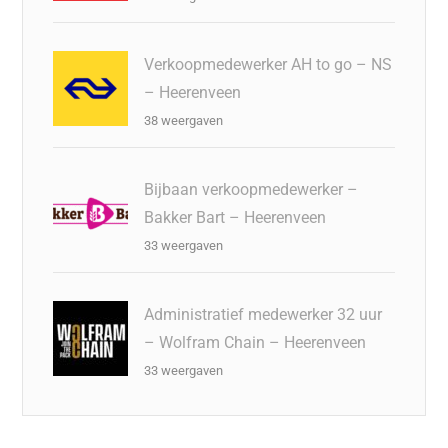
Verkoopmedewerker AH to go – NS
– Heerenveen
38 weergaven
Bijbaan verkoopmedewerker –
Bakker Bart – Heerenveen
33 weergaven
Administratief medewerker 32 uur
– Wolfram Chain – Heerenveen
33 weergaven