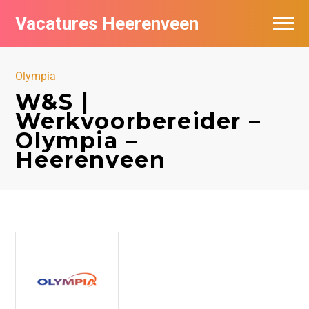
Vacatures Heerenveen
Vacatures per bedrijf
Olympia
De populairste vacatures in Heerenveen
W&S |
Werkvoorbereider –
Nieuwsbrief feed
Olympia –
Heerenveen