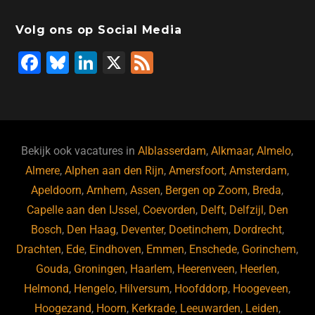
Volg ons op Social Media
F
Bl
Li
X
F
a
u
n
e
c
e
k
e
e
s
e
d
b
ky
dI
Bekijk ook vacatures in
Alblasserdam
,
Alkmaar
,
Almelo
,
o
n
Almere
,
Alphen aan den Rijn
,
Amersfoort
,
Amsterdam
,
Apeldoorn
,
Arnhem
,
Assen
,
Bergen op Zoom
,
Breda
,
o
Capelle aan den IJssel
,
Coevorden
,
Delft
,
Delfzijl
,
Den
k
Bosch
,
Den Haag
,
Deventer
,
Doetinchem
,
Dordrecht
,
Drachten
,
Ede
,
Eindhoven
,
Emmen
,
Enschede
,
Gorinchem
,
Gouda
,
Groningen
,
Haarlem
,
Heerenveen
,
Heerlen
,
Helmond
,
Hengelo
,
Hilversum
,
Hoofddorp
,
Hoogeveen
,
Hoogezand
,
Hoorn
,
Kerkrade
,
Leeuwarden
,
Leiden
,