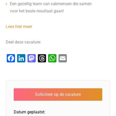
Een gezellig team van vakmensen die samen
voor het beste resultaat gaan!
Lees hier meer
Deel deze vacature:
F
Li
M
T
W
E
a
n
a
hr
h
m
c
k
st
e
at
ai
e
e
o
a
s
l
b
dI
d
d
A
o
n
o
s
p
o
n
p
Datum geplaatst: