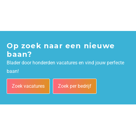
Op zoek naar een nieuwe
baan?
Blader door honderden vacatures en vind jouw perfecte
baan!
Zoek vacatures
Zoek per bedrijf