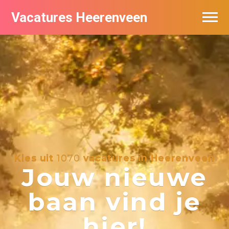
Vacatures Heerenveen
Vacatures per bedrijf
De populairste vacatures in Heerenveen
Nieuwsbrief feed
Kies uit
1070
vacatures in Heerenveen
Jouw nieuwe
baan vind je
hier!