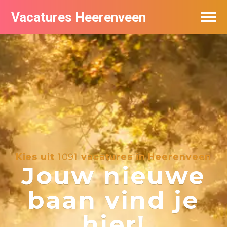
Vacatures Heerenveen
Vacatures per bedrijf
De populairste vacatures in Heerenveen
Nieuwsbrief feed
Kies uit
1091
vacatures in Heerenveen
Jouw nieuwe
baan vind je
hier!