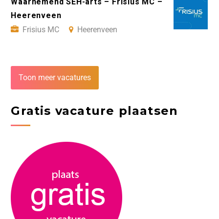
Waarnemend SEH-arts – Frisius MC –
Heerenveen
Frisius MC
Heerenveen
Toon meer vacatures
Gratis vacature plaatsen