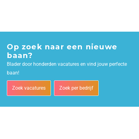
Op zoek naar een nieuwe
baan?
Blader door honderden vacatures en vind jouw perfecte
baan!
Zoek vacatures
Zoek per bedrijf