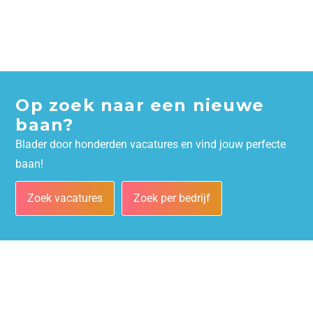
Op zoek naar een nieuwe
baan?
Blader door honderden vacatures en vind jouw perfecte
baan!
Zoek vacatures
Zoek per bedrijf