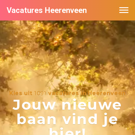
Vacatures Heerenveen
Vacatures per bedrijf
De populairste vacatures in Heerenveen
Nieuwsbrief feed
Kies uit
1091
vacatures in Heerenveen
Jouw nieuwe
baan vind je
hier!