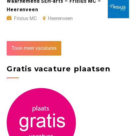
Waarnemend SEH-arts – Frisius MC –
Heerenveen
Frisius MC
Heerenveen
Toon meer vacatures
Gratis vacature plaatsen