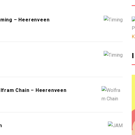
iming – Heerenveen
P
K
olfram Chain – Heerenveen
n