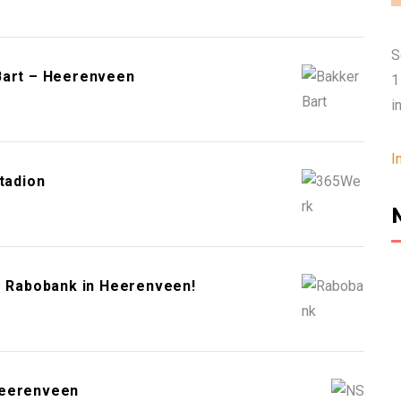
S
Bart – Heerenveen
1
i
I
tadion
e Rabobank in Heerenveen!
Heerenveen