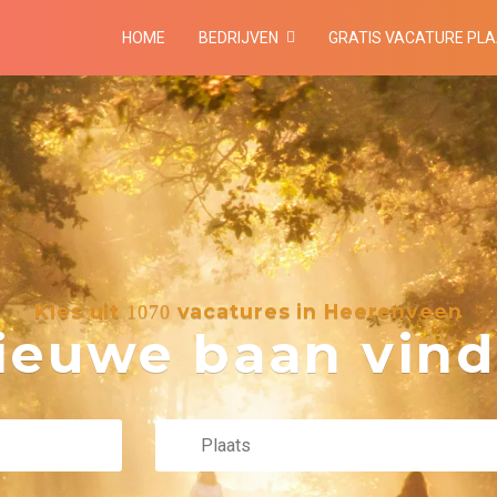
HOME
BEDRIJVEN
GRATIS VACATURE PL
Kies uit
vacatures in Heerenveen
1070
euwe baan vind 