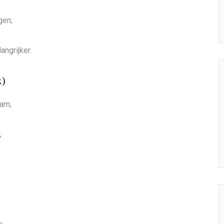
gen;
angrijker.
k)
eam;
;