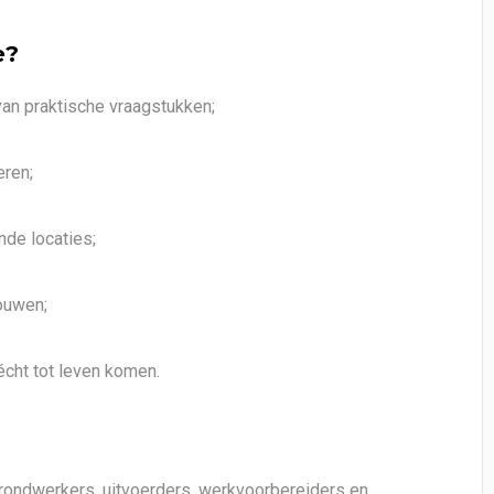
e?
an praktische vraagstukken;
eren;
nde locaties;
ouwen;
 écht tot leven komen.
grondwerkers, uitvoerders, werkvoorbereiders en