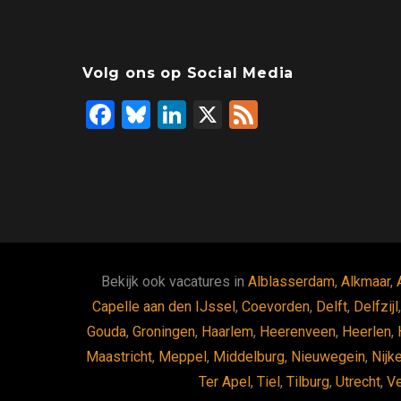
Volg ons op Social Media
F
Bl
Li
X
F
a
u
n
ee
ce
es
ke
d
b
ky
dI
o
n
o
k
Bekijk ook vacatures in
Alblasserdam
,
Alkmaar
,
Capelle aan den IJssel
,
Coevorden
,
Delft
,
Delfzijl
Gouda
,
Groningen
,
Haarlem
,
Heerenveen
,
Heerlen
,
Maastricht
,
Meppel
,
Middelburg
,
Nieuwegein
,
Nijk
Ter Apel
,
Tiel
,
Tilburg
,
Utrecht
,
V