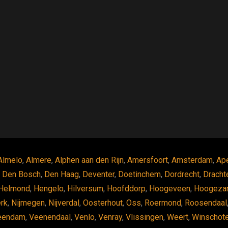
Almelo
,
Almere
,
Alphen aan den Rijn
,
Amersfoort
,
Amsterdam
,
Ap
,
Den Bosch
,
Den Haag
,
Deventer
,
Doetinchem
,
Dordrecht
,
Dracht
Helmond
,
Hengelo
,
Hilversum
,
Hoofddorp
,
Hoogeveen
,
Hoogeza
erk
,
Nijmegen
,
Nijverdal
,
Oosterhout
,
Oss
,
Roermond
,
Roosendaal
eendam
,
Veenendaal
,
Venlo
,
Venray
,
Vlissingen
,
Weert
,
Winschot