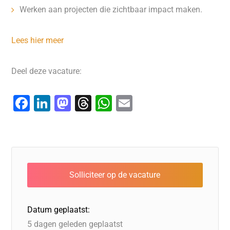
Werken aan projecten die zichtbaar impact maken.
Lees hier meer
Deel deze vacature:
F
Li
M
T
W
E
a
n
a
hr
h
m
c
k
st
e
at
ai
e
e
o
a
s
l
b
dI
d
d
A
o
n
o
s
p
o
n
p
Datum geplaatst:
k
5 dagen geleden geplaatst