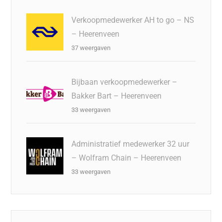
Verkoopmedewerker AH to go – NS
– Heerenveen
37 weergaven
Bijbaan verkoopmedewerker –
Bakker Bart – Heerenveen
33 weergaven
Administratief medewerker 32 uur
– Wolfram Chain – Heerenveen
33 weergaven