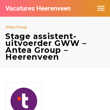
Vacatures Heerenveen
Vacatures per bedrijf
Antea Group
De populairste vacatures in Heerenveen
Stage assistent-
uitvoerder GWW –
Nieuwsbrief feed
Antea Group –
Heerenveen