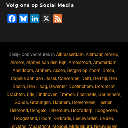
Volg ons op Social Media
F
Bl
Li
X
F
a
u
n
e
c
e
k
e
e
s
e
d
b
ky
dI
Bekijk ook vacatures in
Alblasserdam
,
Alkmaar
,
Almelo
,
o
n
Almere
,
Alphen aan den Rijn
,
Amersfoort
,
Amsterdam
,
Apeldoorn
,
Arnhem
,
Assen
,
Bergen op Zoom
,
Breda
,
o
Capelle aan den IJssel
,
Coevorden
,
Delft
,
Delfzijl
,
Den
k
Bosch
,
Den Haag
,
Deventer
,
Doetinchem
,
Dordrecht
,
Drachten
,
Ede
,
Eindhoven
,
Emmen
,
Enschede
,
Gorinchem
,
Gouda
,
Groningen
,
Haarlem
,
Heerenveen
,
Heerlen
,
Helmond
,
Hengelo
,
Hilversum
,
Hoofddorp
,
Hoogeveen
,
Hoogezand
,
Hoorn
,
Kerkrade
,
Leeuwarden
,
Leiden
,
Lelystad
,
Maastricht
,
Meppel
,
Middelburg
,
Nieuwegein
,