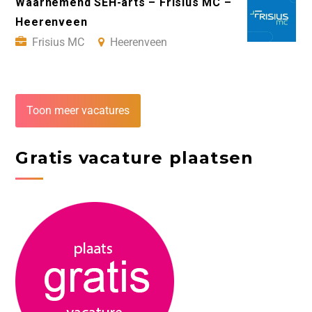
Waarnemend SEH-arts – Frisius MC –
Heerenveen
Frisius MC
Heerenveen
Toon meer vacatures
Gratis vacature plaatsen