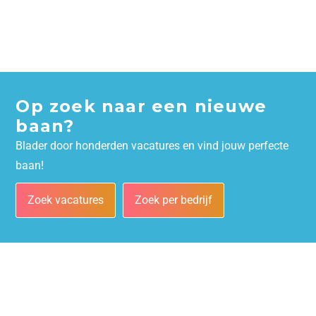
Op zoek naar een nieuwe
baan?
Blader door honderden vacatures en vind jouw perfecte
baan!
Zoek vacatures
Zoek per bedrijf