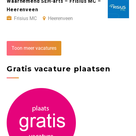
Waarnemend SEH-arts – Frisius MC –
Heerenveen
Frisius MC
Heerenveen
Toon meer vacatures
Gratis vacature plaatsen