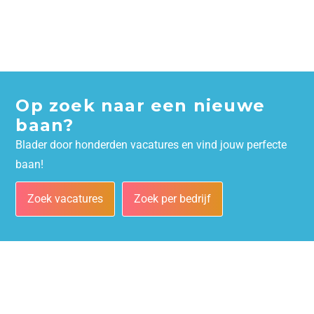
Op zoek naar een nieuwe
baan?
Blader door honderden vacatures en vind jouw perfecte
baan!
Zoek vacatures
Zoek per bedrijf