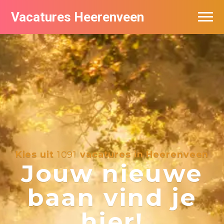
Vacatures Heerenveen
Vacatures per bedrijf
De populairste vacatures in Heerenveen
Nieuwsbrief feed
Kies uit
1091
vacatures in Heerenveen
Jouw nieuwe
baan vind je
hier!