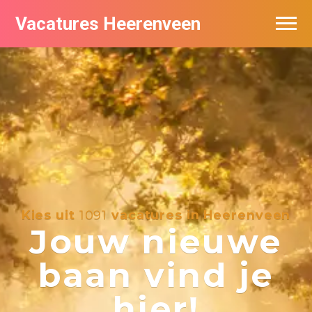
Vacatures Heerenveen
Vacatures per bedrijf
De populairste vacatures in Heerenveen
Nieuwsbrief feed
Kies uit
1091
vacatures in Heerenveen
Jouw nieuwe
baan vind je
hier!