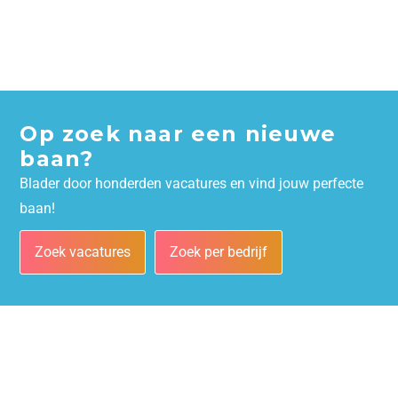
Op zoek naar een nieuwe
baan?
Blader door honderden vacatures en vind jouw perfecte
baan!
Zoek vacatures
Zoek per bedrijf