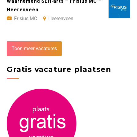
Waarnemend SEH-arts – Frisius MC –
Heerenveen
Frisius MC
Heerenveen
Toon meer vacatures
Gratis vacature plaatsen