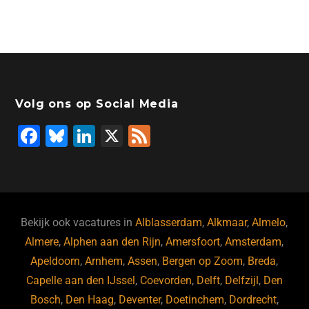
Volg ons op Social Media
F
Bl
Li
X
F
a
u
n
e
c
e
k
e
e
s
e
d
b
ky
dI
Bekijk ook vacatures in
Alblasserdam
,
Alkmaar
,
Almelo
,
o
n
Almere
,
Alphen aan den Rijn
,
Amersfoort
,
Amsterdam
,
Apeldoorn
,
Arnhem
,
Assen
,
Bergen op Zoom
,
Breda
,
o
Capelle aan den IJssel
,
Coevorden
,
Delft
,
Delfzijl
,
Den
k
Bosch
,
Den Haag
,
Deventer
,
Doetinchem
,
Dordrecht
,