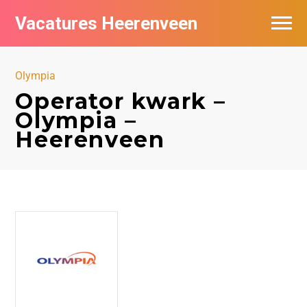
Vacatures Heerenveen
Vacatures per bedrijf
Olympia
De populairste vacatures in Heerenveen
Operator kwark –
Olympia –
Nieuwsbrief feed
Heerenveen