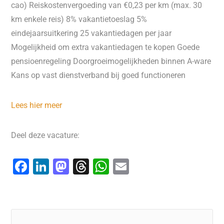
cao) Reiskostenvergoeding van €0,23 per km (max. 30
km enkele reis) 8% vakantietoeslag 5%
eindejaarsuitkering 25 vakantiedagen per jaar
Mogelijkheid om extra vakantiedagen te kopen Goede
pensioenregeling Doorgroeimogelijkheden binnen A-ware
Kans op vast dienstverband bij goed functioneren
Lees hier meer
Deel deze vacature:
F
Li
M
T
W
E
a
n
a
hr
h
m
c
k
st
e
at
ai
e
e
o
a
s
l