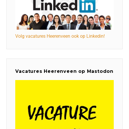
Volg vacatures Heerenveen ook op Linkedin!
Vacatures Heerenveen op Mastodon