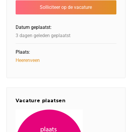
b
dI
d
d
A
o
n
o
s
p
o
n
p
Datum geplaatst:
k
3 dagen geleden geplaatst
Plaats:
Heerenveen
Vacature plaatsen