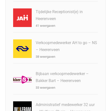
Tijdelijke Receptionist(e) in
Heerenveen
41 weergaven
Verkoopmedewerker AH to go – NS
– Heerenveen
38 weergaven
Bijbaan verkoopmedewerker –
Bakker Bart – Heerenveen
33 weergaven
Administratief medewerker 32 uur