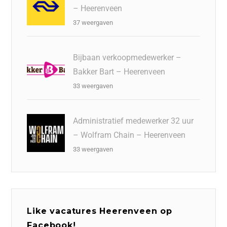
– Heerenveen
37 weergaven
Bijbaan verkoopmedewerker –
Bakker Bart – Heerenveen
33 weergaven
Administratief medewerker 32 uur
– Wolfram Chain – Heerenveen
33 weergaven
Like vacatures Heerenveen op
Facebook!