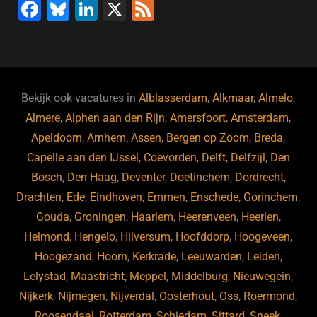
F
Bl
Li
X
F
a
u
n
e
c
e
k
e
e
s
e
d
b
ky
dI
Bekijk ook vacatures in
Alblasserdam
,
Alkmaar
,
Almelo
,
o
n
Almere
,
Alphen aan den Rijn
,
Amersfoort
,
Amsterdam
,
Apeldoorn
,
Arnhem
,
Assen
,
Bergen op Zoom
,
Breda
,
o
Capelle aan den IJssel
,
Coevorden
,
Delft
,
Delfzijl
,
Den
k
Bosch
,
Den Haag
,
Deventer
,
Doetinchem
,
Dordrecht
,
Drachten
,
Ede
,
Eindhoven
,
Emmen
,
Enschede
,
Gorinchem
,
Gouda
,
Groningen
,
Haarlem
,
Heerenveen
,
Heerlen
,
Helmond
,
Hengelo
,
Hilversum
,
Hoofddorp
,
Hoogeveen
,
Hoogezand
,
Hoorn
,
Kerkrade
,
Leeuwarden
,
Leiden
,
Lelystad
,
Maastricht
,
Meppel
,
Middelburg
,
Nieuwegein
,
Nijkerk
,
Nijmegen
,
Nijverdal
,
Oosterhout
,
Oss
,
Roermond
,
Roosendaal
,
Rotterdam
,
Schiedam
,
Sittard
,
Sneek
,