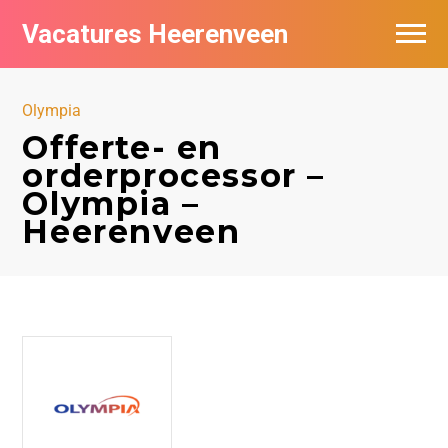
Vacatures Heerenveen
Vacatures per bedrijf
Olympia
De populairste vacatures in Heerenveen
Offerte- en
orderprocessor –
Nieuwsbrief feed
Olympia –
Heerenveen