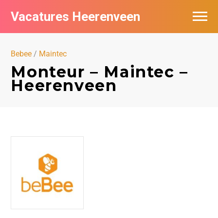
Vacatures Heerenveen
Vacatures per bedrijf
Bebee
/
Maintec
De populairste vacatures in Heerenveen
Monteur – Maintec –
Heerenveen
Nieuwsbrief feed