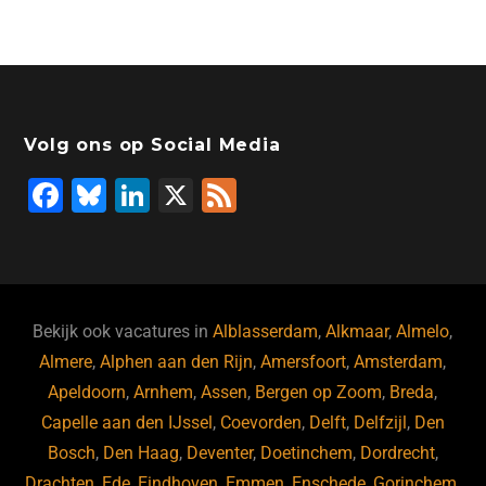
Volg ons op Social Media
F
Bl
Li
X
F
a
u
n
e
c
e
k
e
e
s
e
d
b
ky
dI
Bekijk ook vacatures in
Alblasserdam
,
Alkmaar
,
Almelo
,
o
n
Almere
,
Alphen aan den Rijn
,
Amersfoort
,
Amsterdam
,
Apeldoorn
,
Arnhem
,
Assen
,
Bergen op Zoom
,
Breda
,
o
Capelle aan den IJssel
,
Coevorden
,
Delft
,
Delfzijl
,
Den
k
Bosch
,
Den Haag
,
Deventer
,
Doetinchem
,
Dordrecht
,
Drachten
,
Ede
,
Eindhoven
,
Emmen
,
Enschede
,
Gorinchem
,