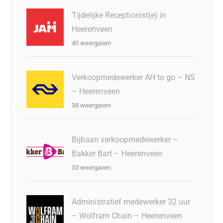
Tijdelijke Receptionist(e) in
Heerenveen
40 weergaven
Verkoopmedewerker AH to go – NS
– Heerenveen
38 weergaven
Bijbaan verkoopmedewerker –
Bakker Bart – Heerenveen
33 weergaven
Administratief medewerker 32 uur
– Wolfram Chain – Heerenveen