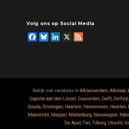
Volg ons op Social Media
F
Bl
Li
X
F
a
u
n
ee
ce
es
ke
d
b
ky
dI
o
n
o
k
Bekijk ook vacatures in
Alblasserdam
,
Alkmaar
,
Capelle aan den IJssel
,
Coevorden
,
Delft
,
Delfzijl
Gouda
,
Groningen
,
Haarlem
,
Heerenveen
,
Heerlen
,
Maastricht
,
Meppel
,
Middelburg
,
Nieuwegein
,
Nijk
Ter Apel
,
Tiel
,
Tilburg
,
Utrecht
,
V