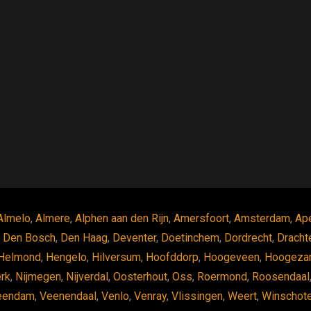
Almelo
,
Almere
,
Alphen aan den Rijn
,
Amersfoort
,
Amsterdam
,
Ap
,
Den Bosch
,
Den Haag
,
Deventer
,
Doetinchem
,
Dordrecht
,
Dracht
Helmond
,
Hengelo
,
Hilversum
,
Hoofddorp
,
Hoogeveen
,
Hoogeza
erk
,
Nijmegen
,
Nijverdal
,
Oosterhout
,
Oss
,
Roermond
,
Roosendaal
eendam
,
Veenendaal
,
Venlo
,
Venray
,
Vlissingen
,
Weert
,
Winschot