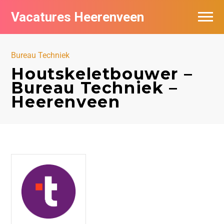
Vacatures Heerenveen
Vacatures per bedrijf
Bureau Techniek
De populairste vacatures in Heerenveen
Houtskeletbouwer –
Bureau Techniek –
Nieuwsbrief feed
Heerenveen