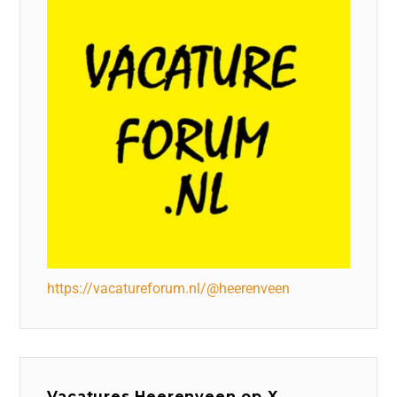
https://vacatureforum.nl/@heerenveen
Vacatures Heerenveen op X