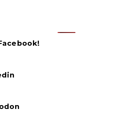
Facebook!
edin
todon