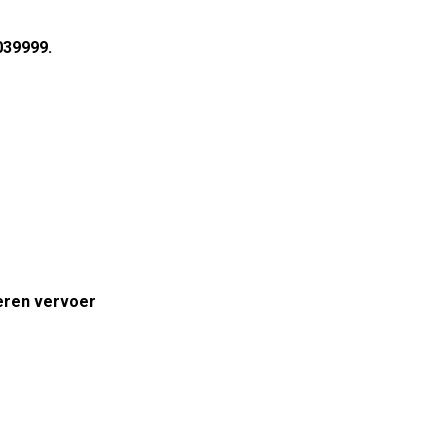
039999.
eren vervoer