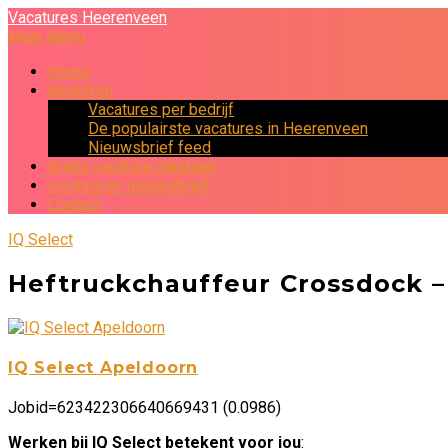
Vacatures Heerenveen
Main Menu
Home
Bedrijven
Vacatures per bedrijf
De populairste vacatures in Heerenveen
Nieuwsbrief feed
Gratis vacature plaatsen
Inschrijven nieuwsbrief
Contact
IQ Select
Heftruckchauffeur Crossdock –
IQ Select Apeldoorn
Jobid=623422306640669431 (0.0986)
Werken bij IQ Select betekent voor jou
: