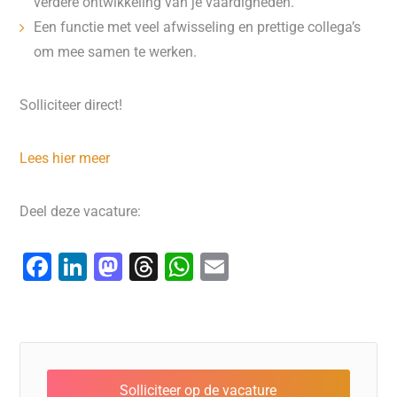
verdere ontwikkeling van je vaardigheden.
Een functie met veel afwisseling en prettige collega’s
om mee samen te werken.
Solliciteer direct!
Lees hier meer
Deel deze vacature:
F
Li
M
T
W
E
a
n
a
hr
h
m
c
k
st
e
at
ai
e
e
o
a
s
l
b
dI
d
d
A