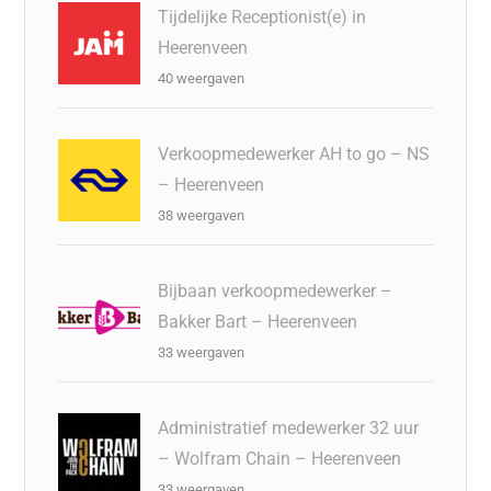
Tijdelijke Receptionist(e) in
Heerenveen
40 weergaven
Verkoopmedewerker AH to go – NS
– Heerenveen
38 weergaven
Bijbaan verkoopmedewerker –
Bakker Bart – Heerenveen
33 weergaven
Administratief medewerker 32 uur
– Wolfram Chain – Heerenveen
33 weergaven