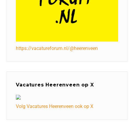
https://vacatureforum.nl/@heerenveen
Vacatures Heerenveen op X
Volg Vacatures Heerenveen ook op X