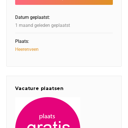
o
n
o
s
p
o
n
p
Datum geplaatst:
k
1 maand geleden geplaatst
Plaats:
Heerenveen
Vacature plaatsen