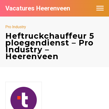
Vacatures Heerenveen
Vacatures per bedrijf
Pro Industry
De populairste vacatures in Heerenveen
Heftruckchauffeur 5
ploegendienst – Pro
Nieuwsbrief feed
Industry –
Heerenveen