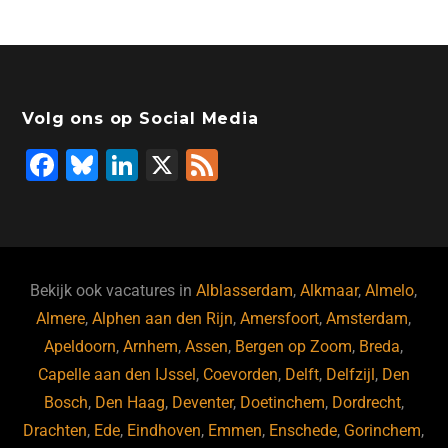
Volg ons op Social Media
F
Bl
Li
X
F
a
u
n
e
c
e
k
e
e
s
e
d
b
ky
dI
Bekijk ook vacatures in
Alblasserdam
,
Alkmaar
,
Almelo
,
o
n
Almere
,
Alphen aan den Rijn
,
Amersfoort
,
Amsterdam
,
Apeldoorn
,
Arnhem
,
Assen
,
Bergen op Zoom
,
Breda
,
o
Capelle aan den IJssel
,
Coevorden
,
Delft
,
Delfzijl
,
Den
k
Bosch
,
Den Haag
,
Deventer
,
Doetinchem
,
Dordrecht
,
Drachten
,
Ede
,
Eindhoven
,
Emmen
,
Enschede
,
Gorinchem
,