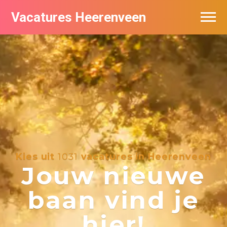
Vacatures Heerenveen
Vacatures per bedrijf
De populairste vacatures in Heerenveen
Nieuwsbrief feed
Kies uit
1031
vacatures in Heerenveen
Jouw nieuwe
baan vind je
hier!