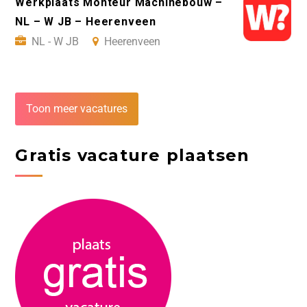
Werkplaats Monteur Machinebouw –
NL – W JB – Heerenveen
NL - W JB
Heerenveen
Toon meer vacatures
Gratis vacature plaatsen