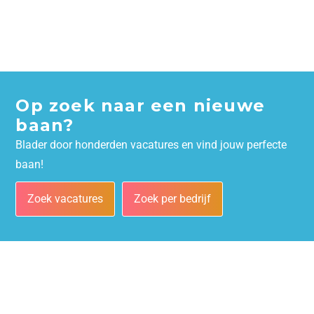
Op zoek naar een nieuwe
baan?
Blader door honderden vacatures en vind jouw perfecte
baan!
Zoek vacatures
Zoek per bedrijf