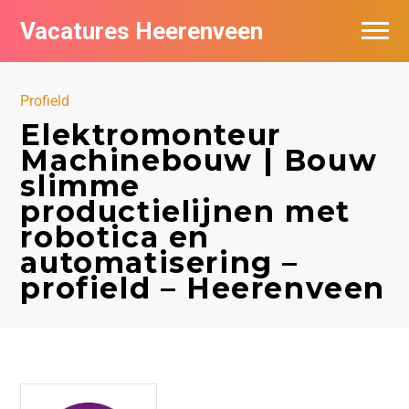
Vacatures Heerenveen
Vacatures per bedrijf
Profield
De populairste vacatures in Heerenveen
Elektromonteur
Machinebouw | Bouw
Nieuwsbrief feed
slimme
productielijnen met
robotica en
automatisering –
profield – Heerenveen