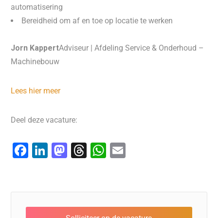
automatisering
Bereidheid om af en toe op locatie te werken
Jorn Kappert
Adviseur | Afdeling Service & Onderhoud –
Machinebouw
Lees hier meer
Deel deze vacature:
F
Li
M
T
W
E
a
n
a
hr
h
m
c
k
st
e
at
ai
e
e
o
a
s
l
b
dI
d
d
A