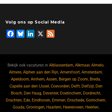
Volg ons op Social Media
F
Bl
Li
X
F
a
u
n
e
c
e
k
e
e
s
e
d
b
ky
dI
Bekijk ook vacatures in
Alblasserdam
,
Alkmaar
,
Almelo
,
o
n
Almere
,
Alphen aan den Rijn
,
Amersfoort
,
Amsterdam
,
Apeldoorn
,
Arnhem
,
Assen
,
Bergen op Zoom
,
Breda
,
o
Capelle aan den IJssel
,
Coevorden
,
Delft
,
Delfzijl
,
Den
k
Bosch
,
Den Haag
,
Deventer
,
Doetinchem
,
Dordrecht
,
Drachten
,
Ede
,
Eindhoven
,
Emmen
,
Enschede
,
Gorinchem
,
Gouda
,
Groningen
,
Haarlem
,
Heerenveen
,
Heerlen
,