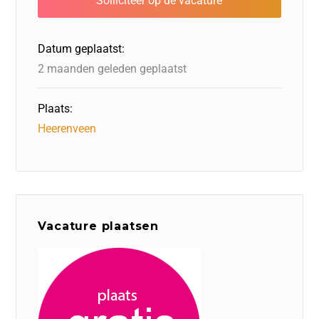
o
n
o
s
p
o
n
p
Datum geplaatst:
k
2 maanden geleden geplaatst
Plaats:
Heerenveen
Vacature plaatsen