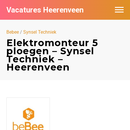
Vacatures Heerenveen
Vacatures per bedrijf
Bebee
/
Synsel Techniek
De populairste vacatures in Heerenveen
Elektromonteur 5
ploegen – Synsel
Nieuwsbrief feed
Techniek –
Heerenveen