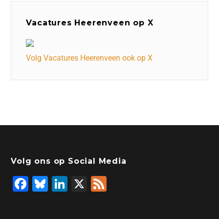
Vacatures Heerenveen op X
Volg Vacatures Heerenveen ook op X
Volg ons op Social Media
F
Bl
Li
X
F
a
u
n
e
c
e
k
e