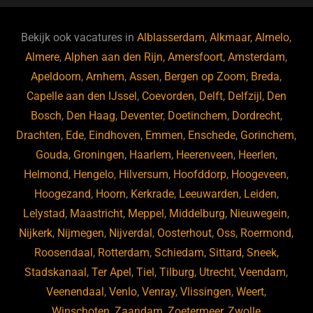
e
s
e
d
b
ky
dI
Bekijk ook vacatures in
Alblasserdam
,
Alkmaar
,
Almelo
,
o
n
Almere
,
Alphen aan den Rijn
,
Amersfoort
,
Amsterdam
,
Apeldoorn
,
Arnhem
,
Assen
,
Bergen op Zoom
,
Breda
,
o
Capelle aan den IJssel
,
Coevorden
,
Delft
,
Delfzijl
,
Den
k
Bosch
,
Den Haag
,
Deventer
,
Doetinchem
,
Dordrecht
,
Drachten
,
Ede
,
Eindhoven
,
Emmen
,
Enschede
,
Gorinchem
,
Gouda
,
Groningen
,
Haarlem
,
Heerenveen
,
Heerlen
,
Helmond
,
Hengelo
,
Hilversum
,
Hoofddorp
,
Hoogeveen
,
Hoogezand
,
Hoorn
,
Kerkrade
,
Leeuwarden
,
Leiden
,
Lelystad
,
Maastricht
,
Meppel
,
Middelburg
,
Nieuwegein
,
Nijkerk
,
Nijmegen
,
Nijverdal
,
Oosterhout
,
Oss
,
Roermond
,
Roosendaal
,
Rotterdam
,
Schiedam
,
Sittard
,
Sneek
,
Stadskanaal
,
Ter Apel
,
Tiel
,
Tilburg
,
Utrecht
,
Veendam
,
Veenendaal
,
Venlo
,
Venray
,
Vlissingen
,
Weert
,
Winschoten
,
Zaandam
,
Zoetermeer
,
Zwolle