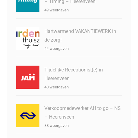
– Timing – Heerenveen
49 weergaven
Hartwarmend VAKANTIEWERK in
de zorg!
44 weergaven
Tijdelijke Receptionist(e) in
Heerenveen
40 weergaven
Verkoopmedewerker AH to go – NS
– Heerenveen
38 weergaven