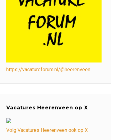
https://vacatureforum.nl/@heerenveen
Vacatures Heerenveen op X
Volg Vacatures Heerenveen ook op X