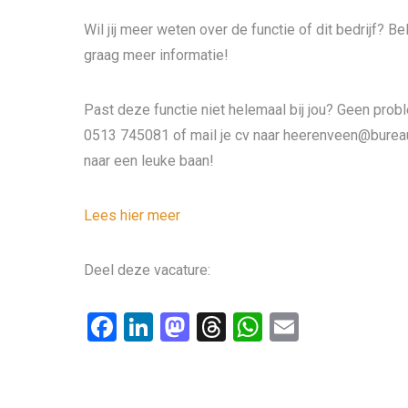
Wil jij meer weten over de functie of dit bedrijf? Be
graag meer informatie!
Past deze functie niet helemaal bij jou? Geen probl
0513 745081 of mail je cv naar heerenveen@bureaut
naar een leuke baan!
Lees hier meer
Deel deze vacature:
F
Li
M
T
W
E
a
n
a
hr
h
m
ce
ke
st
e
at
ail