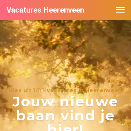
Vacatures Heerenveen
Vacatures per bedrijf
De populairste vacatures in Heerenveen
Nieuwsbrief feed
Kies uit
1017
vacatures in Heerenveen
Jouw nieuwe
baan vind je
hier!