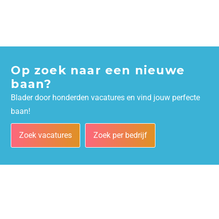
Op zoek naar een nieuwe
baan?
Blader door honderden vacatures en vind jouw perfecte
baan!
Zoek vacatures
Zoek per bedrijf