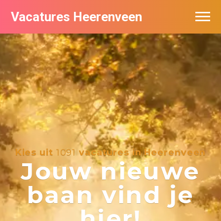
Vacatures Heerenveen
Vacatures per bedrijf
De populairste vacatures in Heerenveen
Nieuwsbrief feed
Kies uit
1091
vacatures in Heerenveen
Jouw nieuwe
baan vind je
hier!