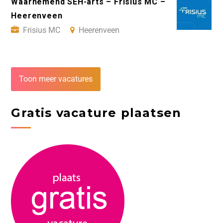
Waarnemend SEH-arts – Frisius MC –
Heerenveen
Frisius MC
Heerenveen
Toon meer vacatures
Gratis vacature plaatsen