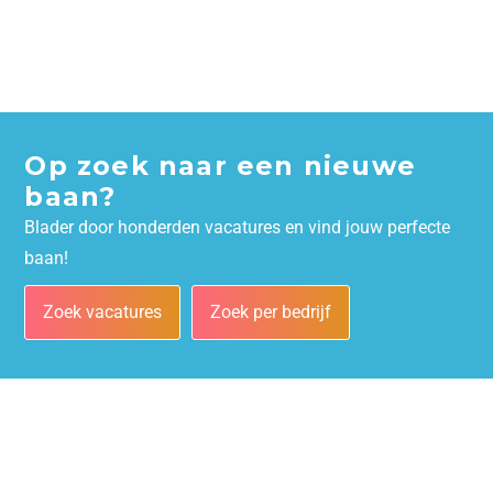
Op zoek naar een nieuwe
baan?
Blader door honderden vacatures en vind jouw perfecte
baan!
Zoek vacatures
Zoek per bedrijf