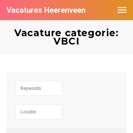
Vacatures Heerenveen
Vacatures per bedrijf
Vacature categorie:
De populairste vacatures in Heerenveen
VBCI
Nieuwsbrief feed