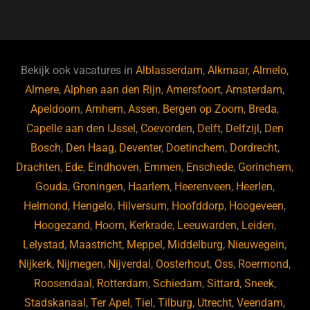
a
u
n
e
c
e
k
e
e
s
e
d
b
ky
dI
Bekijk ook vacatures in
Alblasserdam
,
Alkmaar
,
Almelo
,
o
n
Almere
,
Alphen aan den Rijn
,
Amersfoort
,
Amsterdam
,
Apeldoorn
,
Arnhem
,
Assen
,
Bergen op Zoom
,
Breda
,
o
Capelle aan den IJssel
,
Coevorden
,
Delft
,
Delfzijl
,
Den
k
Bosch
,
Den Haag
,
Deventer
,
Doetinchem
,
Dordrecht
,
Drachten
,
Ede
,
Eindhoven
,
Emmen
,
Enschede
,
Gorinchem
,
Gouda
,
Groningen
,
Haarlem
,
Heerenveen
,
Heerlen
,
Helmond
,
Hengelo
,
Hilversum
,
Hoofddorp
,
Hoogeveen
,
Hoogezand
,
Hoorn
,
Kerkrade
,
Leeuwarden
,
Leiden
,
Lelystad
,
Maastricht
,
Meppel
,
Middelburg
,
Nieuwegein
,
Nijkerk
,
Nijmegen
,
Nijverdal
,
Oosterhout
,
Oss
,
Roermond
,
Roosendaal
,
Rotterdam
,
Schiedam
,
Sittard
,
Sneek
,
Stadskanaal
,
Ter Apel
,
Tiel
,
Tilburg
,
Utrecht
,
Veendam
,