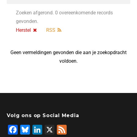
Zoeken afgerond. 0 overeenkomende records
gevonden.
Herstel
RSS
Geen vermeldingen gevonden die aan je zoekopdracht
voldoen.
Volg ons op Social Media
F
Bl
Li
X
F