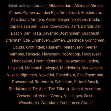
b
ky
dI
Bekijk ook vacatures in
Alblasserdam
,
Alkmaar
,
Almelo
,
o
n
Almere
,
Alphen aan den Rijn
,
Amersfoort
,
Amsterdam
,
Apeldoorn
,
Arnhem
,
Assen
,
Bergen op Zoom
,
Breda
,
o
Capelle aan den IJssel
,
Coevorden
,
Delft
,
Delfzijl
,
Den
k
Bosch
,
Den Haag
,
Deventer
,
Doetinchem
,
Dordrecht
,
Drachten
,
Ede
,
Eindhoven
,
Emmen
,
Enschede
,
Gorinchem
,
Gouda
,
Groningen
,
Haarlem
,
Heerenveen
,
Heerlen
,
Helmond
,
Hengelo
,
Hilversum
,
Hoofddorp
,
Hoogeveen
,
Hoogezand
,
Hoorn
,
Kerkrade
,
Leeuwarden
,
Leiden
,
Lelystad
,
Maastricht
,
Meppel
,
Middelburg
,
Nieuwegein
,
Nijkerk
,
Nijmegen
,
Nijverdal
,
Oosterhout
,
Oss
,
Roermond
,
Roosendaal
,
Rotterdam
,
Schiedam
,
Sittard
,
Sneek
,
Stadskanaal
,
Ter Apel
,
Tiel
,
Tilburg
,
Utrecht
,
Veendam
,
Veenendaal
,
Venlo
,
Venray
,
Vlissingen
,
Weert
,
Winschoten
,
Zaandam
,
Zoetermeer
,
Zwolle