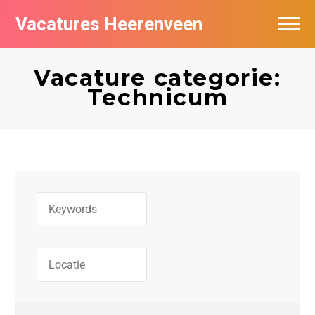
Vacatures Heerenveen
Vacatures per bedrijf
Vacature categorie:
De populairste vacatures in Heerenveen
Technicum
Nieuwsbrief feed