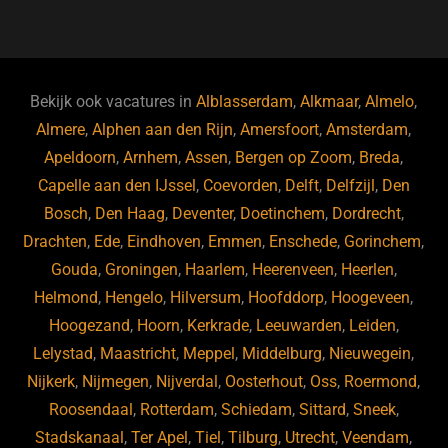
a
u
n
e
c
e
k
e
e
s
e
d
b
ky
dI
Bekijk ook vacatures in
Alblasserdam
,
Alkmaar
,
Almelo
,
o
n
Almere
,
Alphen aan den Rijn
,
Amersfoort
,
Amsterdam
,
Apeldoorn
,
Arnhem
,
Assen
,
Bergen op Zoom
,
Breda
,
o
Capelle aan den IJssel
,
Coevorden
,
Delft
,
Delfzijl
,
Den
k
Bosch
,
Den Haag
,
Deventer
,
Doetinchem
,
Dordrecht
,
Drachten
,
Ede
,
Eindhoven
,
Emmen
,
Enschede
,
Gorinchem
,
Gouda
,
Groningen
,
Haarlem
,
Heerenveen
,
Heerlen
,
Helmond
,
Hengelo
,
Hilversum
,
Hoofddorp
,
Hoogeveen
,
Hoogezand
,
Hoorn
,
Kerkrade
,
Leeuwarden
,
Leiden
,
Lelystad
,
Maastricht
,
Meppel
,
Middelburg
,
Nieuwegein
,
Nijkerk
,
Nijmegen
,
Nijverdal
,
Oosterhout
,
Oss
,
Roermond
,
Roosendaal
,
Rotterdam
,
Schiedam
,
Sittard
,
Sneek
,
Stadskanaal
,
Ter Apel
,
Tiel
,
Tilburg
,
Utrecht
,
Veendam
,