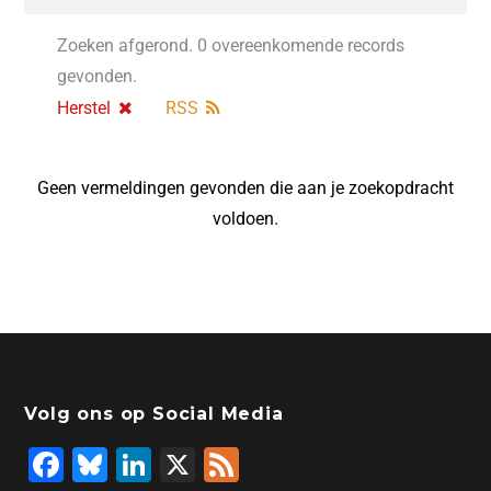
Zoeken afgerond. 0 overeenkomende records
gevonden.
Herstel
RSS
Geen vermeldingen gevonden die aan je zoekopdracht
voldoen.
Volg ons op Social Media
F
Bl
Li
X
F