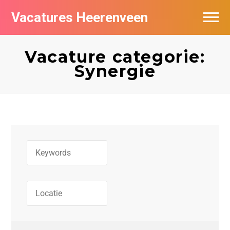
Vacatures Heerenveen
Vacatures per bedrijf
Vacature categorie:
De populairste vacatures in Heerenveen
Synergie
Nieuwsbrief feed