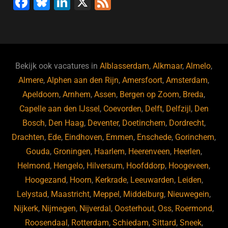
F
Bl
Li
X
F
a
u
n
e
c
e
k
e
e
s
e
d
b
ky
dI
Bekijk ook vacatures in
Alblasserdam
,
Alkmaar
,
Almelo
,
o
n
Almere
,
Alphen aan den Rijn
,
Amersfoort
,
Amsterdam
,
Apeldoorn
,
Arnhem
,
Assen
,
Bergen op Zoom
,
Breda
,
o
Capelle aan den IJssel
,
Coevorden
,
Delft
,
Delfzijl
,
Den
k
Bosch
,
Den Haag
,
Deventer
,
Doetinchem
,
Dordrecht
,
Drachten
,
Ede
,
Eindhoven
,
Emmen
,
Enschede
,
Gorinchem
,
Gouda
,
Groningen
,
Haarlem
,
Heerenveen
,
Heerlen
,
Helmond
,
Hengelo
,
Hilversum
,
Hoofddorp
,
Hoogeveen
,
Hoogezand
,
Hoorn
,
Kerkrade
,
Leeuwarden
,
Leiden
,
Lelystad
,
Maastricht
,
Meppel
,
Middelburg
,
Nieuwegein
,
Nijkerk
,
Nijmegen
,
Nijverdal
,
Oosterhout
,
Oss
,
Roermond
,
Roosendaal
,
Rotterdam
,
Schiedam
,
Sittard
,
Sneek
,