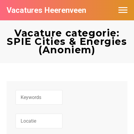
Vacatures Heerenveen
Vacatures per bedrijf
Vacature categorie:
De populairste vacatures in Heerenveen
SPIE Cities & Energies
(Anoniem)
Nieuwsbrief feed