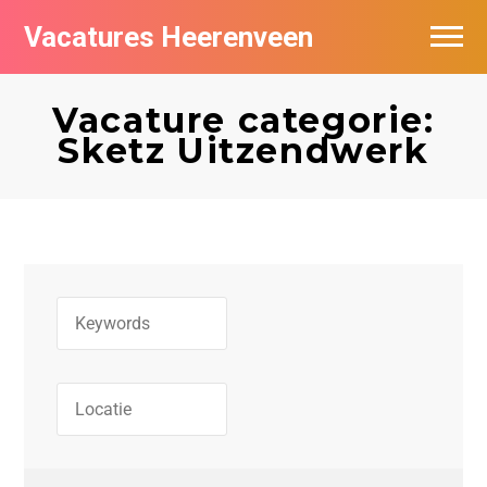
Vacatures Heerenveen
Vacatures per bedrijf
Vacature categorie:
De populairste vacatures in Heerenveen
Sketz Uitzendwerk
Nieuwsbrief feed