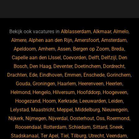
a
u
n
e
c
e
k
e
e
s
e
d
b
ky
dI
Bekijk ook vacatures in
Alblasserdam
,
Alkmaar
,
Almelo
,
o
n
Almere
,
Alphen aan den Rijn
,
Amersfoort
,
Amsterdam
,
Apeldoorn
,
Arnhem
,
Assen
,
Bergen op Zoom
,
Breda
,
o
Capelle aan den IJssel
,
Coevorden
,
Delft
,
Delfzijl
,
Den
k
Bosch
,
Den Haag
,
Deventer
,
Doetinchem
,
Dordrecht
,
Drachten
,
Ede
,
Eindhoven
,
Emmen
,
Enschede
,
Gorinchem
,
Gouda
,
Groningen
,
Haarlem
,
Heerenveen
,
Heerlen
,
Helmond
,
Hengelo
,
Hilversum
,
Hoofddorp
,
Hoogeveen
,
Hoogezand
,
Hoorn
,
Kerkrade
,
Leeuwarden
,
Leiden
,
Lelystad
,
Maastricht
,
Meppel
,
Middelburg
,
Nieuwegein
,
Nijkerk
,
Nijmegen
,
Nijverdal
,
Oosterhout
,
Oss
,
Roermond
,
Roosendaal
,
Rotterdam
,
Schiedam
,
Sittard
,
Sneek
,
Stadskanaal
,
Ter Apel
,
Tiel
,
Tilburg
,
Utrecht
,
Veendam
,