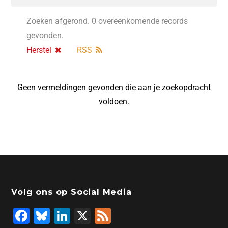
Zoeken afgerond. 0 overeenkomende records
gevonden.
Herstel
RSS
Geen vermeldingen gevonden die aan je zoekopdracht
voldoen.
Volg ons op Social Media
F
Bl
Li
X
F