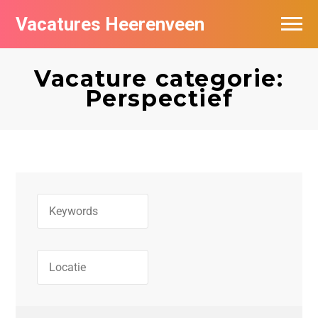
Vacatures Heerenveen
Vacatures per bedrijf
Vacature categorie:
De populairste vacatures in Heerenveen
Perspectief
Nieuwsbrief feed