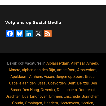
Volg ons op Social Media
F
Bl
Li
X
F
a
u
n
e
c
e
k
e
e
s
e
d
b
ky
dI
Bekijk ook vacatures in
Alblasserdam
,
Alkmaar
,
Almelo
,
o
n
Almere
,
Alphen aan den Rijn
,
Amersfoort
,
Amsterdam
,
Apeldoorn
,
Arnhem
,
Assen
,
Bergen op Zoom
,
Breda
,
o
Capelle aan den IJssel
,
Coevorden
,
Delft
,
Delfzijl
,
Den
k
Bosch
,
Den Haag
,
Deventer
,
Doetinchem
,
Dordrecht
,
Drachten
,
Ede
,
Eindhoven
,
Emmen
,
Enschede
,
Gorinchem
,
Gouda
,
Groningen
,
Haarlem
,
Heerenveen
,
Heerlen
,