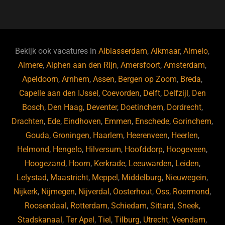
a
u
n
e
c
e
k
e
e
s
e
d
b
ky
dI
Bekijk ook vacatures in
Alblasserdam
,
Alkmaar
,
Almelo
,
o
n
Almere
,
Alphen aan den Rijn
,
Amersfoort
,
Amsterdam
,
Apeldoorn
,
Arnhem
,
Assen
,
Bergen op Zoom
,
Breda
,
o
Capelle aan den IJssel
,
Coevorden
,
Delft
,
Delfzijl
,
Den
k
Bosch
,
Den Haag
,
Deventer
,
Doetinchem
,
Dordrecht
,
Drachten
,
Ede
,
Eindhoven
,
Emmen
,
Enschede
,
Gorinchem
,
Gouda
,
Groningen
,
Haarlem
,
Heerenveen
,
Heerlen
,
Helmond
,
Hengelo
,
Hilversum
,
Hoofddorp
,
Hoogeveen
,
Hoogezand
,
Hoorn
,
Kerkrade
,
Leeuwarden
,
Leiden
,
Lelystad
,
Maastricht
,
Meppel
,
Middelburg
,
Nieuwegein
,
Nijkerk
,
Nijmegen
,
Nijverdal
,
Oosterhout
,
Oss
,
Roermond
,
Roosendaal
,
Rotterdam
,
Schiedam
,
Sittard
,
Sneek
,
Stadskanaal
,
Ter Apel
,
Tiel
,
Tilburg
,
Utrecht
,
Veendam
,