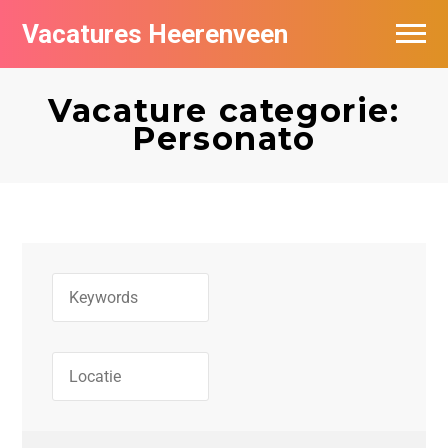
Vacatures Heerenveen
Vacatures per bedrijf
Vacature categorie:
De populairste vacatures in Heerenveen
Personato
Nieuwsbrief feed