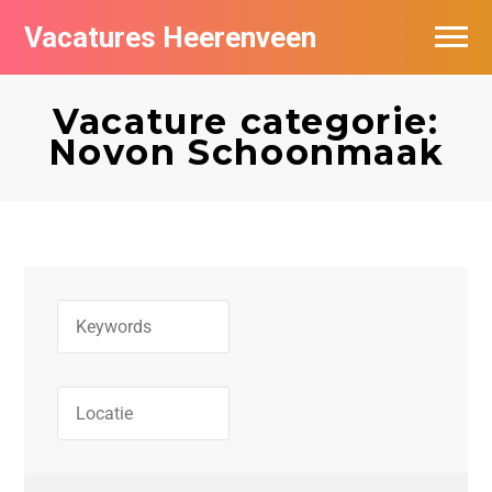
Vacatures Heerenveen
Vacatures per bedrijf
Vacature categorie:
De populairste vacatures in Heerenveen
Novon Schoonmaak
Nieuwsbrief feed