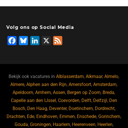
Volg ons op Social Media
F
Bl
Li
X
F
a
u
n
e
c
e
k
e
e
s
e
d
b
ky
dI
Bekijk ook vacatures in
Alblasserdam
,
Alkmaar
,
Almelo
,
o
n
Almere
,
Alphen aan den Rijn
,
Amersfoort
,
Amsterdam
,
Apeldoorn
,
Arnhem
,
Assen
,
Bergen op Zoom
,
Breda
,
o
Capelle aan den IJssel
,
Coevorden
,
Delft
,
Delfzijl
,
Den
k
Bosch
,
Den Haag
,
Deventer
,
Doetinchem
,
Dordrecht
,
Drachten
,
Ede
,
Eindhoven
,
Emmen
,
Enschede
,
Gorinchem
,
Gouda
,
Groningen
,
Haarlem
,
Heerenveen
,
Heerlen
,