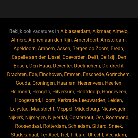
a
u
n
e
c
e
k
e
e
s
e
d
b
ky
dI
Bekijk ook vacatures in
Alblasserdam
,
Alkmaar
,
Almelo
,
o
n
Almere
,
Alphen aan den Rijn
,
Amersfoort
,
Amsterdam
,
Apeldoorn
,
Arnhem
,
Assen
,
Bergen op Zoom
,
Breda
,
o
Capelle aan den IJssel
,
Coevorden
,
Delft
,
Delfzijl
,
Den
k
Bosch
,
Den Haag
,
Deventer
,
Doetinchem
,
Dordrecht
,
Drachten
,
Ede
,
Eindhoven
,
Emmen
,
Enschede
,
Gorinchem
,
Gouda
,
Groningen
,
Haarlem
,
Heerenveen
,
Heerlen
,
Helmond
,
Hengelo
,
Hilversum
,
Hoofddorp
,
Hoogeveen
,
Hoogezand
,
Hoorn
,
Kerkrade
,
Leeuwarden
,
Leiden
,
Lelystad
,
Maastricht
,
Meppel
,
Middelburg
,
Nieuwegein
,
Nijkerk
,
Nijmegen
,
Nijverdal
,
Oosterhout
,
Oss
,
Roermond
,
Roosendaal
,
Rotterdam
,
Schiedam
,
Sittard
,
Sneek
,
Stadskanaal
,
Ter Apel
,
Tiel
,
Tilburg
,
Utrecht
,
Veendam
,