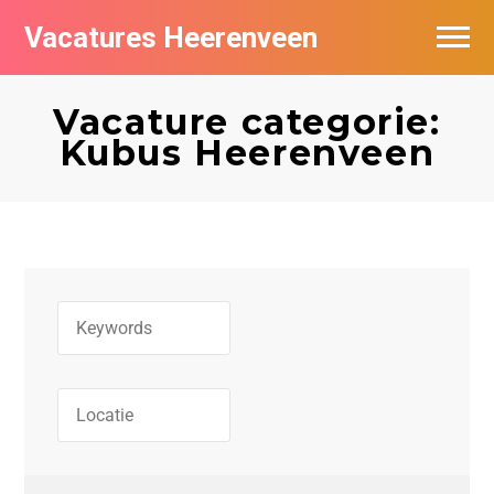
Vacatures Heerenveen
Vacatures per bedrijf
Vacature categorie:
De populairste vacatures in Heerenveen
Kubus Heerenveen
Nieuwsbrief feed