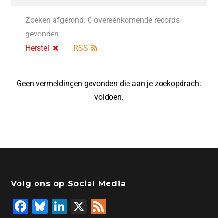
Zoeken afgerond. 0 overeenkomende records
gevonden.
Herstel
RSS
Geen vermeldingen gevonden die aan je zoekopdracht
voldoen.
Volg ons op Social Media
F
Bl
Li
X
F