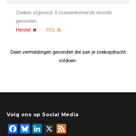
Zoeken afgerond. 0 overeenkomende records
gevonden.
Herstel
RSS
Geen vermeldingen gevonden die aan je zoekopdracht
voldoen.
Volg ons op Social Media
F
Bl
Li
X
F