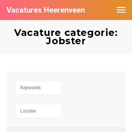
Vacatures Heerenveen
Vacatures per bedrijf
Vacature categorie:
De populairste vacatures in Heerenveen
Jobster
Nieuwsbrief feed