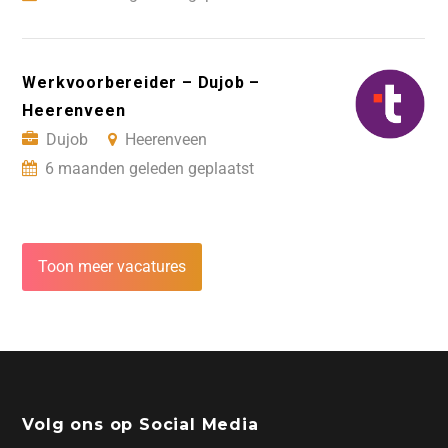
Werkvoorbereider – Dujob –
Heerenveen
Dujob
Heerenveen
6 maanden geleden geplaatst
Toon meer vacatures
Volg ons op Social Media