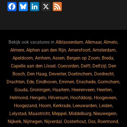
F
Bl
Li
X
F
a
u
n
e
c
e
k
e
e
s
e
d
b
ky
dI
Bekijk ook vacatures in
Alblasserdam
,
Alkmaar
,
Almelo
,
o
n
Almere
,
Alphen aan den Rijn
,
Amersfoort
,
Amsterdam
,
Apeldoorn
,
Arnhem
,
Assen
,
Bergen op Zoom
,
Breda
,
o
Capelle aan den IJssel
,
Coevorden
,
Delft
,
Delfzijl
,
Den
k
Bosch
,
Den Haag
,
Deventer
,
Doetinchem
,
Dordrecht
,
Drachten
,
Ede
,
Eindhoven
,
Emmen
,
Enschede
,
Gorinchem
,
Gouda
,
Groningen
,
Haarlem
,
Heerenveen
,
Heerlen
,
Helmond
,
Hengelo
,
Hilversum
,
Hoofddorp
,
Hoogeveen
,
Hoogezand
,
Hoorn
,
Kerkrade
,
Leeuwarden
,
Leiden
,
Lelystad
,
Maastricht
,
Meppel
,
Middelburg
,
Nieuwegein
,
Nijkerk
,
Nijmegen
,
Nijverdal
,
Oosterhout
,
Oss
,
Roermond
,