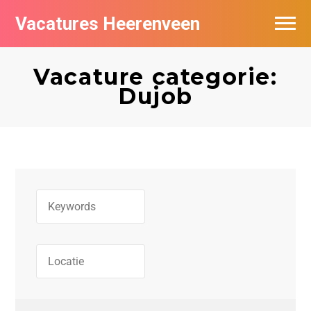
Vacatures Heerenveen
Vacatures per bedrijf
Vacature categorie:
De populairste vacatures in Heerenveen
Dujob
Nieuwsbrief feed