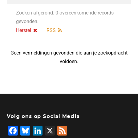
Zoeken afgerond. 0 overeenkomende records
gevonden.
Herstel
RSS
Geen vermeldingen gevonden die aan je zoekopdracht
voldoen.
Volg ons op Social Media
F
Bl
Li
X
F