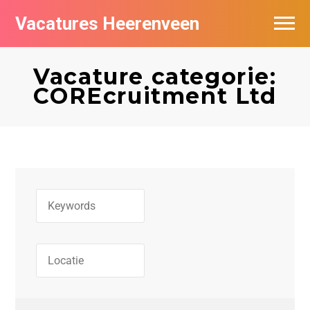
Vacatures Heerenveen
Vacatures per bedrijf
Vacature categorie:
De populairste vacatures in Heerenveen
COREcruitment Ltd
Nieuwsbrief feed