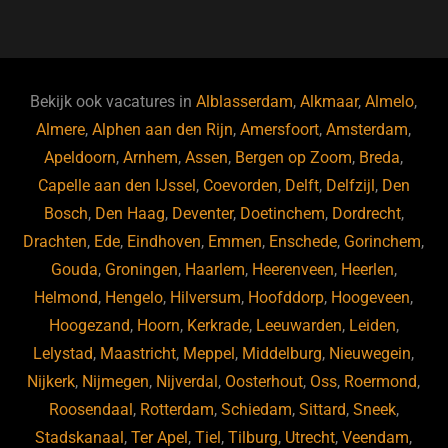
a
u
n
e
c
e
k
e
e
s
e
d
b
ky
dI
Bekijk ook vacatures in
Alblasserdam
,
Alkmaar
,
Almelo
,
o
n
Almere
,
Alphen aan den Rijn
,
Amersfoort
,
Amsterdam
,
Apeldoorn
,
Arnhem
,
Assen
,
Bergen op Zoom
,
Breda
,
o
Capelle aan den IJssel
,
Coevorden
,
Delft
,
Delfzijl
,
Den
k
Bosch
,
Den Haag
,
Deventer
,
Doetinchem
,
Dordrecht
,
Drachten
,
Ede
,
Eindhoven
,
Emmen
,
Enschede
,
Gorinchem
,
Gouda
,
Groningen
,
Haarlem
,
Heerenveen
,
Heerlen
,
Helmond
,
Hengelo
,
Hilversum
,
Hoofddorp
,
Hoogeveen
,
Hoogezand
,
Hoorn
,
Kerkrade
,
Leeuwarden
,
Leiden
,
Lelystad
,
Maastricht
,
Meppel
,
Middelburg
,
Nieuwegein
,
Nijkerk
,
Nijmegen
,
Nijverdal
,
Oosterhout
,
Oss
,
Roermond
,
Roosendaal
,
Rotterdam
,
Schiedam
,
Sittard
,
Sneek
,
Stadskanaal
,
Ter Apel
,
Tiel
,
Tilburg
,
Utrecht
,
Veendam
,