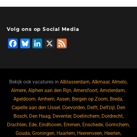
Volg ons op Social Media
F
Bl
Li
X
F
a
u
n
e
c
e
k
e
e
s
e
d
b
ky
dI
Bekijk ook vacatures in
Alblasserdam
,
Alkmaar
,
Almelo
,
o
n
Almere
,
Alphen aan den Rijn
,
Amersfoort
,
Amsterdam
,
Apeldoorn
,
Arnhem
,
Assen
,
Bergen op Zoom
,
Breda
,
o
Capelle aan den IJssel
,
Coevorden
,
Delft
,
Delfzijl
,
Den
k
Bosch
,
Den Haag
,
Deventer
,
Doetinchem
,
Dordrecht
,
Drachten
,
Ede
,
Eindhoven
,
Emmen
,
Enschede
,
Gorinchem
,
Gouda
,
Groningen
,
Haarlem
,
Heerenveen
,
Heerlen
,