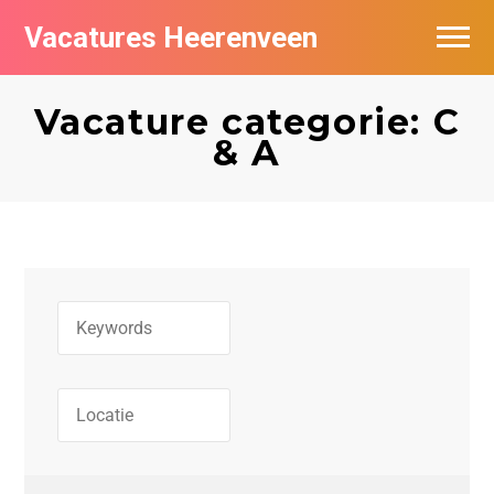
Vacatures Heerenveen
Vacatures per bedrijf
Vacature categorie: C
De populairste vacatures in Heerenveen
& A
Nieuwsbrief feed