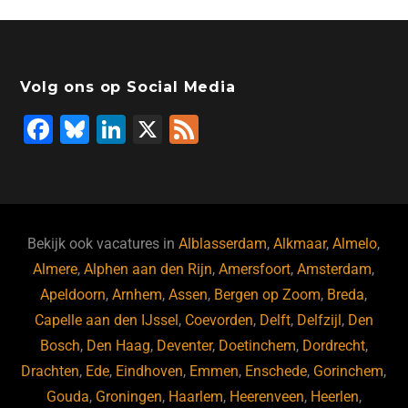
Volg ons op Social Media
F
Bl
Li
X
F
a
u
n
e
c
e
k
e
e
s
e
d
b
ky
dI
Bekijk ook vacatures in
Alblasserdam
,
Alkmaar
,
Almelo
,
o
n
Almere
,
Alphen aan den Rijn
,
Amersfoort
,
Amsterdam
,
Apeldoorn
,
Arnhem
,
Assen
,
Bergen op Zoom
,
Breda
,
o
Capelle aan den IJssel
,
Coevorden
,
Delft
,
Delfzijl
,
Den
k
Bosch
,
Den Haag
,
Deventer
,
Doetinchem
,
Dordrecht
,
Drachten
,
Ede
,
Eindhoven
,
Emmen
,
Enschede
,
Gorinchem
,
Gouda
,
Groningen
,
Haarlem
,
Heerenveen
,
Heerlen
,