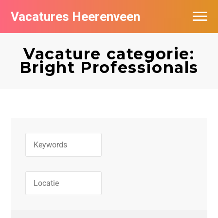
Vacatures Heerenveen
Vacatures per bedrijf
Vacature categorie:
De populairste vacatures in Heerenveen
Bright Professionals
Nieuwsbrief feed