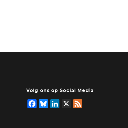
Volg ons op Social Media
F
Bl
Li
X
F
a
u
n
e
c
e
k
e