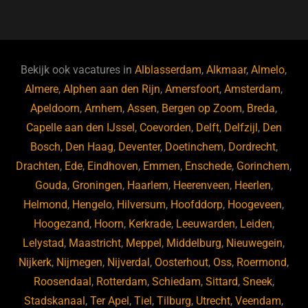
a
u
n
e
c
e
k
e
e
s
e
d
b
ky
dI
Bekijk ook vacatures in
Alblasserdam
,
Alkmaar
,
Almelo
,
o
n
Almere
,
Alphen aan den Rijn
,
Amersfoort
,
Amsterdam
,
Apeldoorn
,
Arnhem
,
Assen
,
Bergen op Zoom
,
Breda
,
o
Capelle aan den IJssel
,
Coevorden
,
Delft
,
Delfzijl
,
Den
k
Bosch
,
Den Haag
,
Deventer
,
Doetinchem
,
Dordrecht
,
Drachten
,
Ede
,
Eindhoven
,
Emmen
,
Enschede
,
Gorinchem
,
Gouda
,
Groningen
,
Haarlem
,
Heerenveen
,
Heerlen
,
Helmond
,
Hengelo
,
Hilversum
,
Hoofddorp
,
Hoogeveen
,
Hoogezand
,
Hoorn
,
Kerkrade
,
Leeuwarden
,
Leiden
,
Lelystad
,
Maastricht
,
Meppel
,
Middelburg
,
Nieuwegein
,
Nijkerk
,
Nijmegen
,
Nijverdal
,
Oosterhout
,
Oss
,
Roermond
,
Roosendaal
,
Rotterdam
,
Schiedam
,
Sittard
,
Sneek
,
Stadskanaal
,
Ter Apel
,
Tiel
,
Tilburg
,
Utrecht
,
Veendam
,