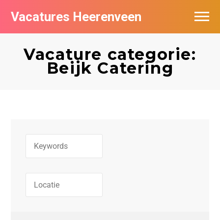
Vacatures Heerenveen
Vacatures per bedrijf
Vacature categorie:
De populairste vacatures in Heerenveen
Beijk Catering
Nieuwsbrief feed