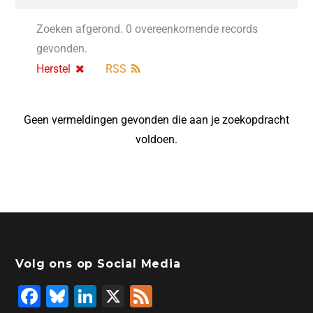
Zoeken afgerond. 0 overeenkomende records
gevonden.
Herstel
RSS
Geen vermeldingen gevonden die aan je zoekopdracht
voldoen.
Volg ons op Social Media
F
Bl
Li
X
F