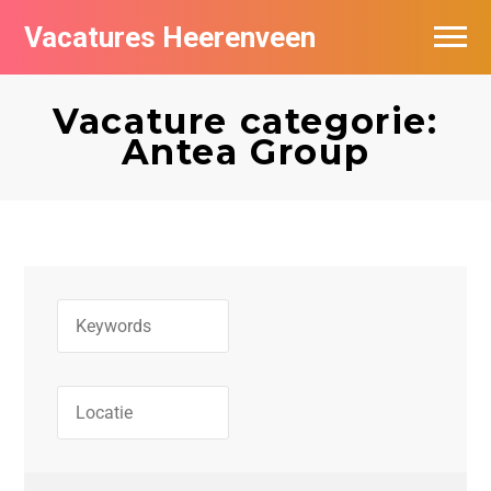
Vacatures Heerenveen
Vacatures per bedrijf
Vacature categorie:
De populairste vacatures in Heerenveen
Antea Group
Nieuwsbrief feed