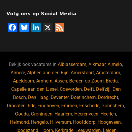
Volg ons op Social Media
F
Bl
Li
X
F
a
u
n
e
c
e
k
e
e
s
e
d
b
ky
dI
Bekijk ook vacatures in
Alblasserdam
,
Alkmaar
,
Almelo
,
o
n
Almere
,
Alphen aan den Rijn
,
Amersfoort
,
Amsterdam
,
Apeldoorn
,
Arnhem
,
Assen
,
Bergen op Zoom
,
Breda
,
o
Capelle aan den IJssel
,
Coevorden
,
Delft
,
Delfzijl
,
Den
k
Bosch
,
Den Haag
,
Deventer
,
Doetinchem
,
Dordrecht
,
Drachten
,
Ede
,
Eindhoven
,
Emmen
,
Enschede
,
Gorinchem
,
Gouda
,
Groningen
,
Haarlem
,
Heerenveen
,
Heerlen
,
Helmond
,
Hengelo
,
Hilversum
,
Hoofddorp
,
Hoogeveen
,
Hoogezand
,
Hoorn
,
Kerkrade
,
Leeuwarden
,
Leiden
,