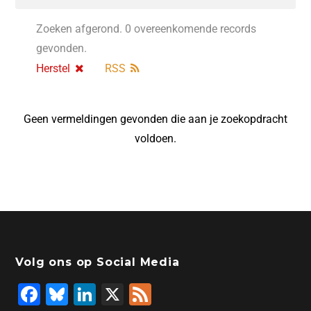
Zoeken afgerond. 0 overeenkomende records
gevonden.
Herstel
RSS
Geen vermeldingen gevonden die aan je zoekopdracht
voldoen.
Volg ons op Social Media
F
Bl
Li
X
F