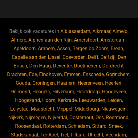
a
u
n
e
c
e
k
e
e
s
e
d
b
ky
dI
Bekijk ook vacatures in
Alblasserdam
,
Alkmaar
,
Almelo
,
o
n
Almere
,
Alphen aan den Rijn
,
Amersfoort
,
Amsterdam
,
Apeldoorn
,
Arnhem
,
Assen
,
Bergen op Zoom
,
Breda
,
o
Capelle aan den IJssel
,
Coevorden
,
Delft
,
Delfzijl
,
Den
k
Bosch
,
Den Haag
,
Deventer
,
Doetinchem
,
Dordrecht
,
Drachten
,
Ede
,
Eindhoven
,
Emmen
,
Enschede
,
Gorinchem
,
Gouda
,
Groningen
,
Haarlem
,
Heerenveen
,
Heerlen
,
Helmond
,
Hengelo
,
Hilversum
,
Hoofddorp
,
Hoogeveen
,
Hoogezand
,
Hoorn
,
Kerkrade
,
Leeuwarden
,
Leiden
,
Lelystad
,
Maastricht
,
Meppel
,
Middelburg
,
Nieuwegein
,
Nijkerk
,
Nijmegen
,
Nijverdal
,
Oosterhout
,
Oss
,
Roermond
,
Roosendaal
,
Rotterdam
,
Schiedam
,
Sittard
,
Sneek
,
Stadskanaal
,
Ter Apel
,
Tiel
,
Tilburg
,
Utrecht
,
Veendam
,