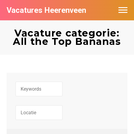
Vacatures Heerenveen
Vacatures per bedrijf
Vacature categorie:
De populairste vacatures in Heerenveen
All the Top Bananas
Nieuwsbrief feed