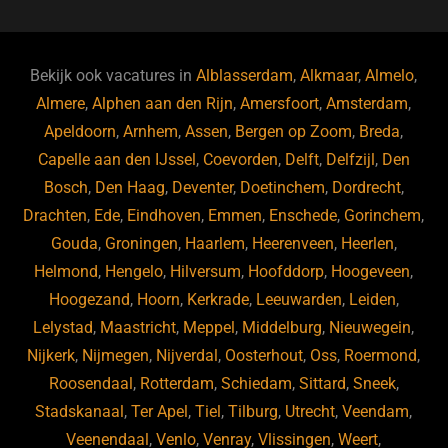
c
e
k
e
e
s
e
d
b
ky
dI
Bekijk ook vacatures in
Alblasserdam
,
Alkmaar
,
Almelo
,
o
n
Almere
,
Alphen aan den Rijn
,
Amersfoort
,
Amsterdam
,
Apeldoorn
,
Arnhem
,
Assen
,
Bergen op Zoom
,
Breda
,
o
Capelle aan den IJssel
,
Coevorden
,
Delft
,
Delfzijl
,
Den
k
Bosch
,
Den Haag
,
Deventer
,
Doetinchem
,
Dordrecht
,
Drachten
,
Ede
,
Eindhoven
,
Emmen
,
Enschede
,
Gorinchem
,
Gouda
,
Groningen
,
Haarlem
,
Heerenveen
,
Heerlen
,
Helmond
,
Hengelo
,
Hilversum
,
Hoofddorp
,
Hoogeveen
,
Hoogezand
,
Hoorn
,
Kerkrade
,
Leeuwarden
,
Leiden
,
Lelystad
,
Maastricht
,
Meppel
,
Middelburg
,
Nieuwegein
,
Nijkerk
,
Nijmegen
,
Nijverdal
,
Oosterhout
,
Oss
,
Roermond
,
Roosendaal
,
Rotterdam
,
Schiedam
,
Sittard
,
Sneek
,
Stadskanaal
,
Ter Apel
,
Tiel
,
Tilburg
,
Utrecht
,
Veendam
,
Veenendaal
,
Venlo
,
Venray
,
Vlissingen
,
Weert
,