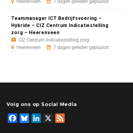
Heerenveen
7 dagen geleden geplaatst
Teammanager ICT Bedrijfsvoering –
Hybride – CIZ Centrum Indicatiestelling
zorg – Heerenveen
CIZ Centrum Indicatiestelling zorg
Heerenveen
7 dagen geleden geplaatst
Volg ons op Social Media
F
Bl
Li
X
F
a
u
n
e