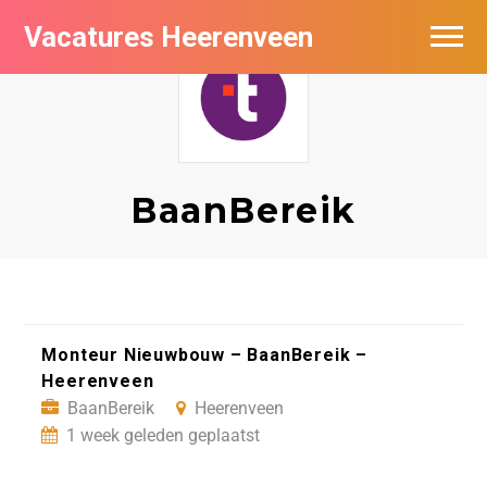
Vacatures Heerenveen
Vacatures per bedrijf
De populairste vacatures in Heerenveen
Nieuwsbrief feed
BaanBereik
Monteur Nieuwbouw – BaanBereik –
Heerenveen
BaanBereik
Heerenveen
1 week geleden geplaatst