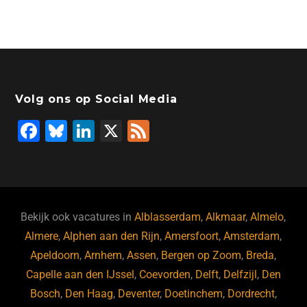
Volg ons op Social Media
F
Bl
Li
X
F
a
u
n
e
c
e
k
e
e
s
e
d
b
ky
dI
Bekijk ook vacatures in
Alblasserdam
,
Alkmaar
,
Almelo
,
o
n
Almere
,
Alphen aan den Rijn
,
Amersfoort
,
Amsterdam
,
Apeldoorn
,
Arnhem
,
Assen
,
Bergen op Zoom
,
Breda
,
o
Capelle aan den IJssel
,
Coevorden
,
Delft
,
Delfzijl
,
Den
k
Bosch
,
Den Haag
,
Deventer
,
Doetinchem
,
Dordrecht
,